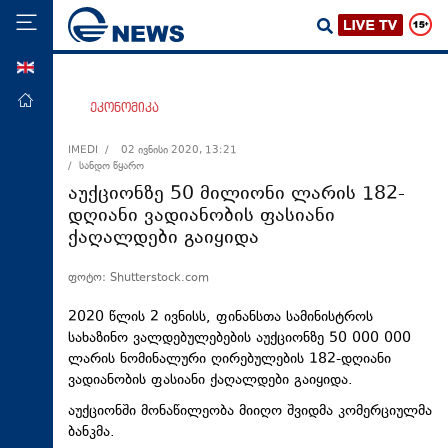
ENG
მთავარი
ეკონომიკა
პოლიტიკა
IMEDI /
02 ივნისი 2020, 13:21
/ სანდო წყარო
ეკონომიკა
აუქციონზე 50 მილიონი ლარის 182-
მსოფლიო
დღიანი ვადიანობის ფასიანი
ქაღალდები გაიყიდა
ჯანდაცვა
საზოგადოება
ფოტო: Shutterstock.com
სამართალი
2020 წლის 2 ივნისს, ფინანსთა სამინისტროს
თავდაცვა
სახაზინო ვალდებულებების აუქციონზე 50 000 000
ლარის ნომინალური ღირებულების 182-დღიანი
რეგიონი
ვადიანობის ფასიანი ქაღალდები გაიყიდა.
კულტურა
აუქციონში მონაწილეობა მიიღო შვიდმა კომერციულმა
ბანკმა.
სპორტი