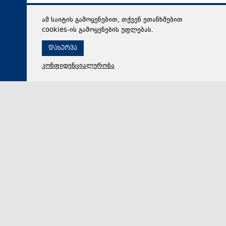
ამ საიტის გამოყენებით, თქვენ ეთანხმებით
cookies-ის გამოყენების უფლებას.
დახურვა
კონფიდენციალურობა
06 აგვისტო 2026,
19:30
სამართალი
გიგა ავალიანის საქმეზე ჯგუფურად ჯანმრთელობის
განზრახ მძიმე დაზიანების წაქეზების ფაქტზე ნია
იმნაძეს და განსაკუთრებით მძიმე დანაშაულის
შეუტყობინებლობის ფაქტზე ანასტასია ბერუაშვილს
ბრალდება წარუდგინეს
საქართველოს პროკურატურამ გიგა ავალიანის
სისხლის სამართლის საქმეზე, ჯგუფურად
ჯანმრთელობის განზრახ მძიმე დაზიანების წაქეზების…