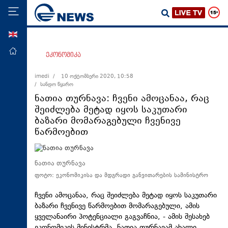
ENG
მთავარი
ეკონომიკა
პოლიტიკა
imedi /
10 ოქტომბერი 2020, 10:58
/ სანდო წყარო
ეკონომიკა
ნათია თურნავა: ჩვენი ამოცანაა, რაც
მსოფლიო
შეიძლება მეტად იყოს საკუთარი
ბაზარი მომარაგებული ჩვენივე
ჯანდაცვა
წარმოებით
საზოგადოება
სამართალი
ნათია თურნავა
თავდაცვა
ფოტო: ეკონომიკისა და მდგრადი განვითარების სამინისტრო
რეგიონი
ჩვენი ამოცანაა, რაც შეიძლება მეტად იყოს საკუთარი
კულტურა
ბაზარი ჩვენივე წარმოებით მომარაგებული, ამის
ყველანაირი პოტენციალი გაგვაჩნია, - ამის შესახებ
სპორტი
ეკონომიკის მინისტრმა, ნათია თურნავამ ახალი