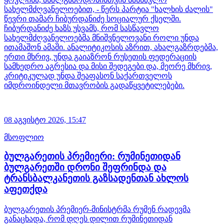
სახელმძღვანელოებით, - წერს პარტია "ხალხის ძალის"
წევრი თამარ ჩიბურდანიძე სოციალურ ქსელში.
ჩიბურდანიძე ხაზს უსვამს, რომ სასწავლო
სახელმძღვანელოებმა მნიშვნელოვანი როლი უნდა
ითამაშონ ამაში. ანალიტიკოსის აზრით, ახალგაზრდებმა,
ერთი მხრივ, უნდა გაიაზრონ რუსეთის ფედერაციის
სამხედრო აგრესია და მისი შედეგები და, მეორე მხრივ,
კრიტიკულად უნდა შეაფასონ საქართველოს
იმდროინდელი მთავრობის გადაწყვეტილებები.
08 აგვისტო 2026,
15:47
მსოფლიო
ბულგარეთის პრემიერი: რუმინეთიდან
ბულგარეთში დრონი შეფრინდა და
ტრანსბალკანეთის გაზსადენთან ახლოს
აფეთქდა
ბულგარეთის პრემიერ-მინისტრმა რუმენ რადევმა
განაცხადა, რომ დღეს დილით რუმინეთიდან