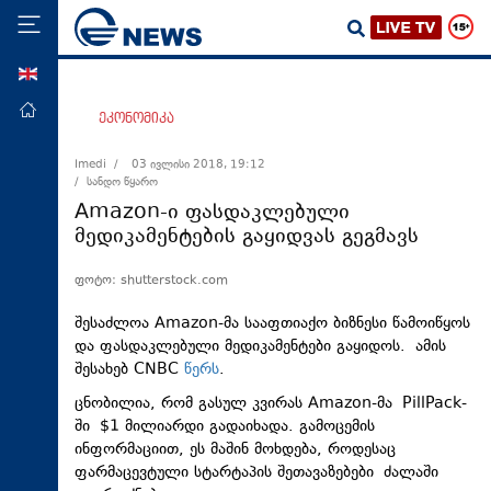
ENG
მთავარი
ეკონომიკა
პოლიტიკა
Imedi /
03 ივლისი 2018, 19:12
/ სანდო წყარო
ეკონომიკა
Amazon-ი ფასდაკლებული
მსოფლიო
მედიკამენტების გაყიდვას გეგმავს
ჯანდაცვა
ფოტო: shutterstock.com
საზოგადოება
შესაძლოა Amazon-მა სააფთიაქო ბიზნესი წამოიწყოს
სამართალი
და ფასდაკლებული მედიკამენტები გაყიდოს. ამის
შესახებ CNBC
წერს
.
თავდაცვა
ცნობილია, რომ გასულ კვირას Amazon-მა PillPack-
რეგიონი
ში $1 მილიარდი გადაიხადა. გამოცემის
კულტურა
ინფორმაციით, ეს მაშინ მოხდება, როდესაც
ფარმაცევტული სტარტაპის შეთავაზებები ძალაში
სპორტი