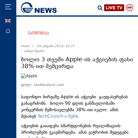
ENG
მთავარი
ეკონომიკა
პოლიტიკა
Imedi /
04 იანვარი 2019, 16:27
/ სანდო წყარო
ეკონომიკა
ბოლო 3 თვეში Apple-ის აქციების ფასი
მსოფლიო
38%-ით შემცირდა
ჯანდაცვა
საზოგადოება
ფოტო: shutterstock.com
სამართალი
საფონდო ბირჟაზე Apple-ის აქციები გაუფასურებას
განაგრძობს. ბოლო 90 დღის განმავლობაში
თავდაცვა
კონცერნის შემოსავლებმა 38%-ით იკლო. ამის
რეგიონი
შესახებ
TechCrunch-ი წერს
.
კულტურა
აქციების გაიაფება სმარტფონების რეალიზაციის
პრობლემებს უკავშირდება. ამას ვაჭრობის შედეგები
სპორტი