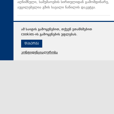
აღნიშნული, სამუშაოების სირთულიდან გამომდინარე,
აუცილებელია გზის სავალი ნაწილის დაკეტვა.
ამ საიტის გამოყენებით, თქვენ ეთანხმებით
cookies-ის გამოყენების უფლებას.
დახურვა
კონფიდენციალურობა
07 აგვისტო 2026,
17:42
მსოფლიო
POLITICO: საფრანგეთის ხელისუფლება მასშტაბურ
კრიზისებზე რეაგირების წვრთნას ჩაატარებს
POLITICO-ს ცნობით, საფრანგეთის ხელისუფლება
მასშტაბურ კრიზისებზე რეაგირების წვრთნას