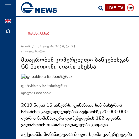
ENG
მთავარი
ეკონომიკა
პოლიტიკა
imedi /
15 იანვარი 2019, 14:21
/ სანდო წყარო
ეკონომიკა
მთავრობამ კომერციული ბანკებისგან
მსოფლიო
60 მილიონი ლარი ისესხა
ჯანდაცვა
საზოგადოება
ფინანსთა სამინისტრო
ფოტო: Facebook
სამართალი
თავდაცვა
2019 წლის 15 იანვარს, ფინანსთა სამინისტროს
სახაზინო ვალდებულებების აუქციონზე 20 000 000
რეგიონი
ლარის ნომინალური ღირებულების 182-დღიანი
ვადიანობის ფასიანი ქაღალდები გაიყიდა.
კულტურა
აუქციონში მონაწილეობა მიიღო ხუთმა კომერციულმა
სპორტი