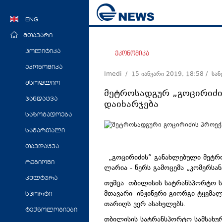
ENG
მთავარი
პოლიტიკა
ეკონომიკა
ეკონომიკა
Imedi /
15 იანვარი 2019, 18:58
/ სა
მსოფლიო
მეტროსადგურ „გოცირიძი
ჯანდაცვა
დაიხარჯება
საზოგადოება
სამართალი
თავდაცვა
„გოცირიძის“ განახლებული მეტრ
რეგიონი
ლარია - წერს გამოცემა „კომერსან
კულტურა
თუმცა თბილისის სატრანსპორტო ს
მთავარი ინჟინერი გიორგი ტყემალ
სპორტი
თარიღს ვერ ასახელებს.
ტექნოლოგიები
თბილისის სატრანსპორტო სამსახუ