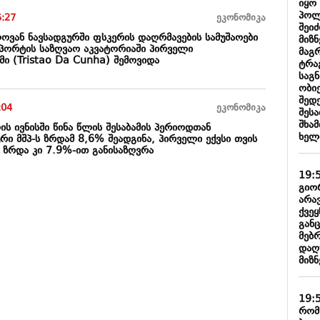
იყო
პოლ
5:27
ეკონომიკა
შეი
ოვან ნავსადგურში ფსკერის დაღრმავების სამუშაოები
მიზნ
 პორტის საზღვაო აკვატორიაში პირველი
მაგრ
ი (Tristao Da Cunha) შემოვიდა
ტრა
საგ
ობი
შედ
:04
ეკონომიკა
შეს
შხა
ის ივნისში წინა წლის შესაბამის პერიოდთან
ხელ
ი მშპ-ს ზრდამ 8,6% შეადგინა, პირველი ექვსი თვის
ზრდა კი 7.9%-ით განისაზღვრა
19:
გიორ
არა
ქვე
გან
მებ
დაღ
მიზნ
19:
რომ