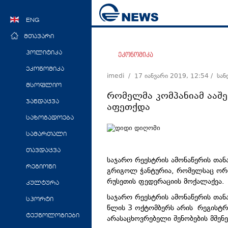
ENG
მთავარი
პოლიტიკა
ეკონომიკა
ეკონომიკა
imedi /
17 იანვარი 2019, 12:54
/ სა
მსოფლიო
რომელმა კომპანიამ ააშ
ჯანდაცვა
აფეთქდა
საზოგადოება
სამართალი
თავდაცვა
საჯარო რეესტრის ამონაწერის თა
რეგიონი
გრიგოლ ჭანტურია, რომელსაც ორმ
რუსეთის ფედერაციის მოქალაქე
კულტურა
საჯარო რეესტრის ამონაწერის თა
სპორტი
წლის 3 ოქტომბერს არის რეგისტ
ტექნოლოგიები
არასაცხოვრებელი შენობების მშენ