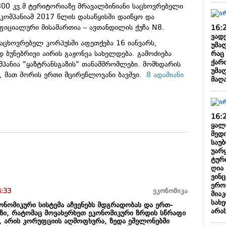
300 კვ.მ ტერიტორიაზე მრავალბინიანი საცხოვრებელი
კომპანიამ 2017 წლის დასაწყისში დაიწყო და
იციალური მისამართია – ავთანდილის ქუჩა N8.
16:
ვად
აცხოვრებელ კორპუსში აფეთქება 16 იანვარს,
უმა
რაც
დ ბუნებრივი აირის გაჟონვა სახელდება. გამოძიება
ქარ
ომპანია "ყაზტრანსგაზის" თანამშრომლები. მომხდარის
უმა
, მათ შორის ერთი მცირეწლოვანი ბავშვი.
8 ადამიანი
მაღ
16:
ყალ
მედ
საუ
უარ
ტური
ღია
ვინ
ერო
4:33
ეკონომიკა
მია
სახ
კონომიკური სისტემა აჩვენებს მდგრადობას და ერთ-
არა
ეზი, რატომაც მოვახერხეთ ეკონომიკური ზრდის სწრაფი
ა, არის კორუფციის აღმოფხვრა, ზედა ეშელონებში