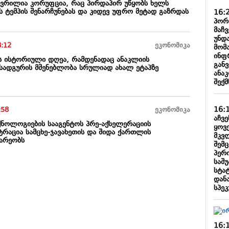
ვრილია კორუფცია, რაც პირდაპირ უწყობს ხელს
 ტემპის შენარჩუნებას და კიდევ უფრო მეტად გაზრდას
16:
პორ
მაჩ
უნდ
8:12
ეკონომიკა
მომ
ინფ
ეს ისტორიული დღეა, რამდენადაც ანაკლიის
გან
სადგურის მშენებლობა სრულიად ახალ ეტაპზე
ანა
შექ
16:
:58
ეკონომიკა
აჩვ
ექნოლოგიების სააგენტოს პრე-აქსელერაციის
ყოვ
ტრაცია სამცხე-ჯავახეთის და შიდა ქართლის
მკვ
ნარეობს
შემ
პერ
საშ
სტატ
დან
სპე
16: