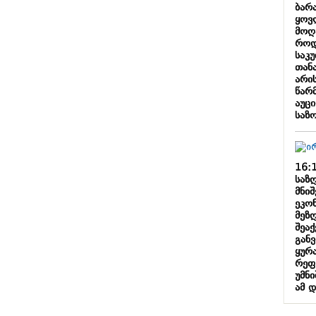
ბარა
ყოვ
მოღ
როდ
საკ
თან
არის
წარ
აუც
საზ
16:
საზღ
მნი
ეკო
მეზ
შეაქ
გან
ყურ
რეფ
უმნ
ამ 