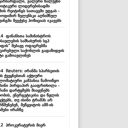
ვარსარდალი, ვალერი ზალუჟნი
იტიკური ლიდერებისადმი
ის რეიტინგს სათავეში უდგას -
ოდიმირ ზელენსკი აღნიშნულ
ინგში მეექვსე პოზიციას იკავებს
14
ფინანსთა სამინისტროს
სავლების სამსახურის სგპ
რფის“ მებაჟე ოფიცრებმა
ქცირებული საქონლის გადაზიდვის
ტი გამოავლინეს
54
Reuters: ირანმა სპარსეთის
ს ქვეყნებთან აქტიური
ლომატიური კამპანია წამოიწყო
ისინი პირდაპირ გააფრთხილა -
რანი დარტყმებს მიაყენებს
თობის, ენერგეტიკისა და წყლის
ქტებს, თუ ისინი ტრამპს არ
წმუნებენ, შეწყვიტოს აშშ-ის
შები ირანზე
12
პროკურატურის მიერ