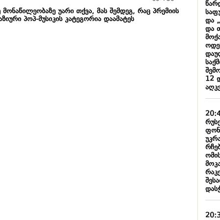
წარ
 მონაწილეობაზე უარი თქვა, მას შემდეგ, რაც პრემიის
საფ
ზიური პოპ-მუსიკის კატეგორია დაამატეს
და 
და 
მოქ
ოდე
დაუ
საქ
შემ
12 
აღკ
20:
რუს
ფონ
უკრ
რჩე
ომი
მოკა
რაკ
შეს
დას
20: