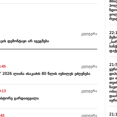
მთა
პოლ
ნდობ
ვოლ
რეიტ
22:
კულტურა
შემო
იკის დემონტაჟი არ იგეგმება
„სა
სან
ფაქ
21:
4:45
კულტურა
ყური
დიპ
“ 2026 ლიანა ისაკაძის 80 წლის იუბილეს ეძღვნება
და 
თეი
ნავ
0:13
კულტურა
ობიე
დაარ
 პასტორე გარდაიცვალა
იერი
21:
:45
კულტურა