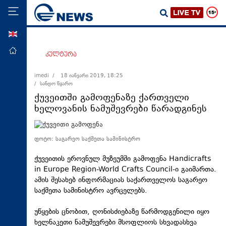
ENG
მთავარი
კულტურა
პოლიტიკა
imedi /
18 იანვარი 2019, 18:25
/ სანდო წყარო
ეკონომიკა
ქუვეითში გამოფენაზე ქართველი
მსოფლიო
ხელოვანის ნამუშევრები წარადგინეს
ჯანდაცვა
საზოგადოება
ფოტო: საგარეო საქმეთა სამინისტრო
სამართალი
ქუვეითის ეროვნულ მუზეუმში გამოფენა Handicrafts
in Europe Region-World Crafts Council-ი გაიმართა.
თავდაცვა
ამის შესახებ ინფორმაციას საქართველოს საგარეო
რეგიონი
საქმეთა სამინისტრო ავრცელებს.
კულტურა
უწყების ცნობით, ღონისძიებაზე წარმოდგენილი იყო
სპორტი
ხელნაკეთი ნამუშევრები მსოფლიოს სხვადასხვა