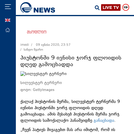
ENG
მთავარი
მსოფლიო
პოლიტიკა
imedi /
09 ივნისი 2020, 23:57
/ სანდო წყარო
ეკონომიკა
ჰიუსტონში 9 ივნისი ჯორჯ ფლოიდის
მსოფლიო
დღედ გამოცხადდა
ჯანდაცვა
საზოგადოება
სილვესტერ ტერნერი
ფოტო: GettyImages
სამართალი
თავდაცვა
ქალაქ ჰიუსტონის მერმა, სილვესტერ ტერნერმა 9
ივნისი ჰიუსტონში ჯორჯ ფლოიდის დღედ
რეგიონი
გამოაცხადა. ამის შესახებ ჰიუსტონის მერმა ჯორჯ
ფლოიდის სამოქალაქო პანაშვიდზე
განაცხადა
.
კულტურა
„ჩვენ პატივს მივაგებთ მას არა იმიტომ, რომ ის
სპორტი