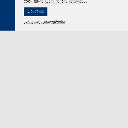
cookies-ის გამოყენების უფლებას.
დახურვა
კონფიდენციალურობა
08 აგვისტო 2026,
18:47
რეგიონი
სასაზღვრო პოლიციის უფროსის მოადგილემ,
სანაპირო დაცვის დეპარტამენტის დირექტორმა და
თანამშრომლებმა სანაპირო დაცვის ფოთის ბაზაზე
აგვისტოს ომში დაღუპული მეზღვაურების ხსოვნას
პატივი მიაგეს
2008 წლის აგვისტოში, რუსეთ-საქართველოს ომის
დროს, ფოთის ბაზაზე საზღვაო ძალების ხუთი
მოსამსახურე — კაპიტან-ლეიტენანტი თეიმურაზ ჭიტა…