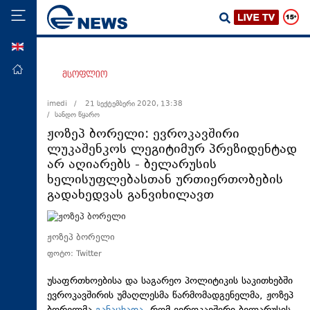
ENG
მთავარი
მსოფლიო
პოლიტიკა
imedi /
21 სექტემბერი 2020, 13:38
/ სანდო წყარო
ეკონომიკა
ჟოზეპ ბორელი: ევროკავშირი
მსოფლიო
ლუკაშენკოს ლეგიტიმურ პრეზიდენტად
არ აღიარებს - ბელარუსის
ჯანდაცვა
ხელისუფლებასთან ურთიერთობების
საზოგადოება
გადახედვას განვიხილავთ
სამართალი
თავდაცვა
ჟოზეპ ბორელი
ფოტო: Twitter
რეგიონი
კულტურა
უსაფრთხოებისა და საგარეო პოლიტიკის საკითხებში
ევროკავშირის უმაღლესმა წარმომადგენელმა, ჟოზეპ
სპორტი