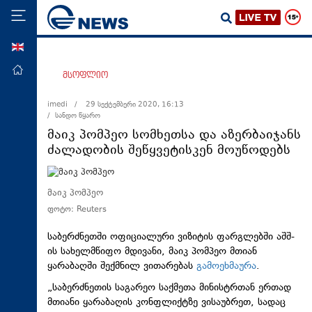
ENG
მთავარი
მსოფლიო
პოლიტიკა
imedi /
29 სექტემბერი 2020, 16:13
/ სანდო წყარო
ეკონომიკა
მაიკ პომპეო სომხეთსა და აზერბაიჯანს
მსოფლიო
ძალადობის შეწყვეტისკენ მოუწოდებს
ჯანდაცვა
საზოგადოება
მაიკ პომპეო
ფოტო: Reuters
სამართალი
თავდაცვა
საბერძნეთში ოფიციალური ვიზიტის ფარგლებში აშშ-
ის სახელმწიფო მდივანი, მაიკ პომპეო მთიან
რეგიონი
ყარაბაღში შექმნილ ვითარებას
გამოეხმაურა
.
კულტურა
„საბერძნეთის საგარეო საქმეთა მინისტრთან ერთად
მთიანი ყარაბაღის კონფლიქტზე ვისაუბრეთ, სადაც
სპორტი