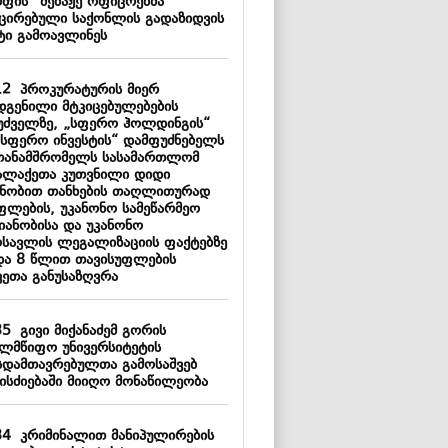
რფის“ მებაჟე ოფიცრებმა
ქცირებული საქონლის გადაზიდვის
ტი გამოავლინეს
12
პროკურატურის მიერ
დგენილი მტკიცებულებების
უძველზე, „სფერო ჰოლდინგის“
„სფერო ინვესტის“ დამფუძნებელს
თანამშრომელს სასამართლომ
ალაქეთა კუთვნილი დიდი
ნობით თანხების თაღლითურად
ფლების, უკანონო სამეწარმეო
მიანობისა და უკანონო
ოსავლის ლეგალიზაციის ფაქტებზე
და 8 წლით თავისუფლების
ვეთა განუსაზღვრა
35
გივი მიქანაძემ გორის
ელმწიფო უნივერსიტეტის
სდამთავრებულთა გამოსაშვებ
ისძიებაში მიიღო მონაწილეობა
34
კრიმინალით მანიპულირების