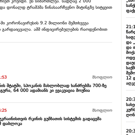
„სა
ირჩიეთ კოვიდი. ეს სიმართლეა. სადღაც 2 000
სან
ადა დონალდ ტრამპმა წინასაარჩევნო მიტინგზე სიტყვით
ფაქ
-ში კორონავირუსის 9.2 მილიონი შემთხვევა
21:
ი გარდაიცვალა. აშშ ინფიცირებულების რაოდენობით
წარ
საფ
და 
და 
მოქ
ოდე
დაუ
საქ
შემ
1:53
მსოფლიო
12 
აღკ
ნის შტატში, სპოკანის მახლობლად ხანძრებმა 700-ზე
გურა, 64 000 ადამიანს კი ევაკუაცია მოუწია
20:
სახ
კურ
4:25
მსოფლიო
ღონ
უკრაინისთვის რკინის გუმბათის სისტემის გადაცემა
უმ დაბლოკა
20: