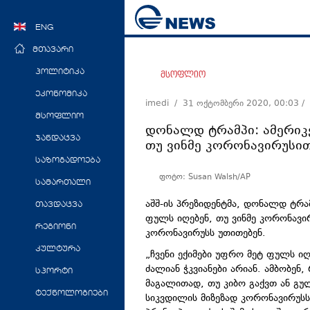
ENG
მთავარი
პოლიტიკა
მსოფლიო
ეკონომიკა
imedi /
31 ოქტომბერი 2020, 00:03
/
მსოფლიო
დონალდ ტრამპი: ამერიკ
ჯანდაცვა
თუ ვინმე კორონავირუსით
საზოგადოება
ფოტო: Susan Walsh/AP
სამართალი
აშშ-ის პრეზიდენტმა, დონალდ ტრა
თავდაცვა
ფულს იღებენ, თუ ვინმე კორონავი
რეგიონი
კორონავირუსს უთითებენ.
კულტურა
„ჩვენი ექიმები უფრო მეტ ფულს იღე
ძალიან ჭკვიანები არიან. ამბობენ,
სპორტი
მაგალითად, თუ კიბო გაქვთ ან გუ
ტექნოლოგიები
სიკვდილის მიზეზად კორონავირუსს 