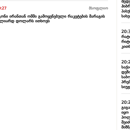
მცდ
ჰიბ
9:27
მსოფლიო
პას
სახ
ონი ირანთან ომში გამოყენებული რაკეტების მარაგის
მილიარდ დოლარს ითხოვს
20:
რატ
რიტ
კითხ
20:
საქ
დეზ
საბო
პრე
სიუჟ
20:
გიგ
იყო
პოლ
შეი
მიზნ