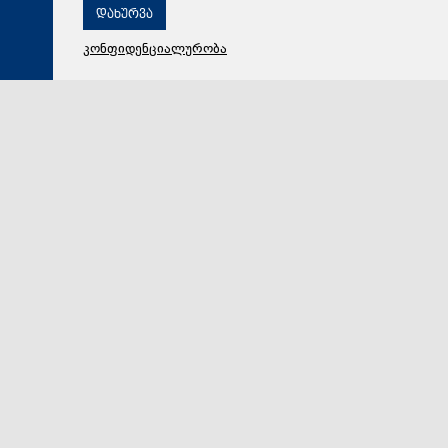
დახურვა
კონფიდენციალურობა
06 აგვისტო 2026,
19:08
მსოფლიო
The Washington Post: ტრამპმა ჰეგსეტისგან
განმარტებები მოითხოვა იმასთან დაკავშირებით, თუ
რატომ შეიყვანეს შეცდომაში საბრძოლო მარაგების
დეფიციტის საკითხზე, რაც ახლა ირანთან სამხედრო
ვარიანტების შეზღუდვის საფრთხეს ქმნის
აშშ-ის პრეზიდენტის, დონალდ ტრამპის
უკმაყოფილებამ ირანთან დაკავშირებული ომის გამო
გასულ კვირას კემპ-დევიდში კულმინაციას მიაღწია,…