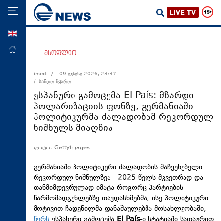
ENG
მთავარი
მსოფლიო
პოლიტიკა
imedi /
09 ივნისი 2026, 23:37
/ სანდო წყარო
ეკონომიკა
ესპანური გამოცემა El País: მზარდი
მსოფლიო
პოლარიზაციის ფონზე, გერმანიაში
პოლიტიკურმა ძალადობამ რეკორდულ
ჯანდაცვა
ნიშნულს მიაღწია
საზოგადოება
ფოტო: GettyImages
სამართალი
თავდაცვა
გერმანიაში პოლიტიკური ძალადობის მაჩვენებელი
რეკორდულ ნიშნულზეა - 2025 წელს მკვეთრად და
რეგიონი
თანმიმდევრულად იმატა როგორც პარტიების
წარმომადგენლებზე თავდასხმებმა, ისე პოლიტიკური
კულტურა
მოტივით ჩადენილმა დანაშაულებმა მოსახლეობაში, -
სპორტი
წერს
ესპანური გამოცემა
El País
-ი სტატიაში სათაურით