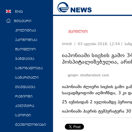
ENG
მთავარი
პოლიტიკა
მსოფლიო
ეკონომიკა
imedi /
03 ივლისი 2018, 12:54
/ სან
მსოფლიო
იაპონიაში სიცხის გამო 3
ჯანდაცვა
ჰოსპიტალიზებულია, არი
საზოგადოება
ფოტო: shutterstock.com
სამართალი
იაპონიაში ძლიერი სიცხის გამო გა
თავდაცვა
საავადმყოფოში აღმოჩნდა, 3 კი და
რეგიონი
25 ივნისიდან 2 ივლისამდე პერიოდ
კულტურა
იაპონიაში ჰაერის ტემპერატურა 30
სპორტი
ტექნოლოგიები