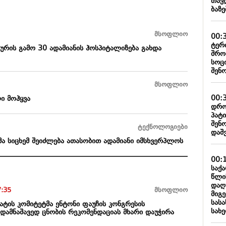
თავ
ბაზ
მსოფლიო
00:
ტერ
ურის გამო 30 ადამიანის ჰოსპიტალიზება გახდა
შრო
სოც
შენ
მსოფლიო
00:
ი მოჰყვა
დრო
პატ
შენ
ტექნოლოგიები
დაშ
ა სიცხემ შეიძლება ათასობით ადამიანი იმსხვერპლოს
00:
საქ
წლი
დაღ
7:35
მსოფლიო
მიგე
სას
ენატის კომიტეტმა ენტონი ფაუჩის კონგრესის
სახ
დამნაშავედ ცნობის რეკომენდაციას მხარი დაუჭირა