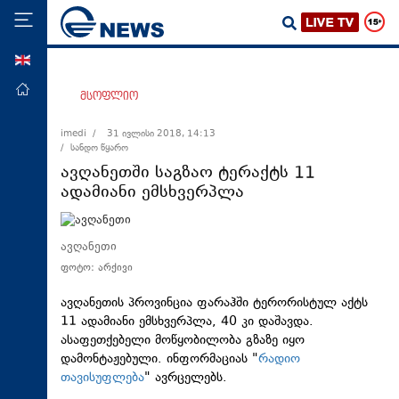
ENG
მთავარი
მსოფლიო
პოლიტიკა
imedi /
31 ივლისი 2018, 14:13
/ სანდო წყარო
ეკონომიკა
ავღანეთში საგზაო ტერაქტს 11
მსოფლიო
ადამიანი ემსხვერპლა
ჯანდაცვა
საზოგადოება
ავღანეთი
ფოტო: არქივი
სამართალი
თავდაცვა
ავღანეთის პროვინცია ფარაჰში ტერორისტულ აქტს
11 ადამიანი ემსხვერპლა, 40 კი დაშავდა.
რეგიონი
ასაფეთქებელი მოწყობილობა გზაზე იყო
დამონტაჟებული. ინფორმაციას "
რადიო
კულტურა
თავისუფლება
" ავრცელებს.
სპორტი