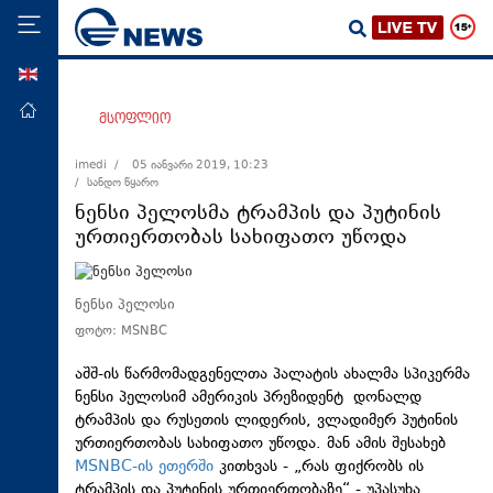
ENG
მთავარი
მსოფლიო
პოლიტიკა
imedi /
05 იანვარი 2019, 10:23
/ სანდო წყარო
ეკონომიკა
ნენსი პელოსმა ტრამპის და პუტინის
მსოფლიო
ურთიერთობას სახიფათო უწოდა
ჯანდაცვა
საზოგადოება
ნენსი პელოსი
ფოტო: MSNBC
სამართალი
თავდაცვა
აშშ-ის წარმომადგენელთა პალატის ახალმა სპიკერმა
ნენსი პელოსიმ ამერიკის პრეზიდენტ დონალდ
რეგიონი
ტრამპის და რუსეთის ლიდერის, ვლადიმერ პუტინის
ურთიერთობას სახიფათო უწოდა. მან ამის შესახებ
კულტურა
MSNBC-ის ეთერში
კითხვას - „რას ფიქრობს ის
სპორტი
ტრამპის და პუტინის ურთიერთობაზე“ - უპასუხა.