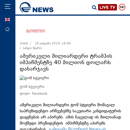
ENG
მთავარი
მსოფლიო
პოლიტიკა
imedi /
10 იანვარი 2019, 18:06
/ სანდო წყარო
ეკონომიკა
ამერიკელი მილიარდერი ტრამპის
მსოფლიო
იმპიჩმენტზე 40 მილიონ დოლარს
დახარჯავს
ჯანდაცვა
საზოგადოება
ტომ სტეიერი
სამართალი
ფოტო: Facebook
თავდაცვა
ამერიკელი მილიარდერი ტომ სტეიერი მომავალ
რეგიონი
საპრეზიდენტო არჩევნებზე საკუთარი კანდიდატურის
კულტურა
დაყენებას არ აპირებს. ამის ნაცვლად ის მთლიანად
მოქმედი პრეზიდენტის იმპიჩმენტზე აპირებს
სპორტი
ფოკუსირებას.
გამოცემა BuzzFeed News-ის