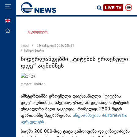
ENG
მთავარი
მსოფლიო
პოლიტიკა
imedi /
19 იანვარი 2019, 23:57
/ სანდო წყარო
ეკონომიკა
ნიდერლანდებში „ტიტების ეროვნული
მსოფლიო
დღე“ აღნიშნეს
ჯანდაცვა
საზოგადოება
ფოტო: Twitter
სამართალი
ამსტერდამში ეროვნული დღესასწაული "ტიტების
დღე" აღნიშნეს. სპეციალურად ამ დღისთვის ტიტების
თავდაცვა
უნიკალური ბაღი გაკეთდა, რომელიც 2500 მეტრ
რეგიონი
ფართობზე მდებარეობს.
ინფორმაციას euronews-ი
ავრცელებს
.
კულტურა
ბაღში 200 000-მდე ტიტა გამოიფინა და ვიზიტორებს
სპორტი