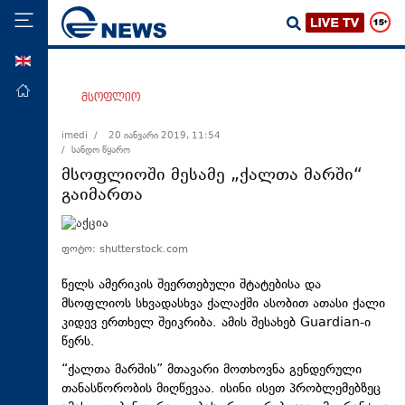
ENG
მთავარი
მსოფლიო
პოლიტიკა
imedi /
20 იანვარი 2019, 11:54
/ სანდო წყარო
ეკონომიკა
მსოფლიოში მესამე „ქალთა მარში“
მსოფლიო
გაიმართა
ჯანდაცვა
საზოგადოება
ფოტო: shutterstock.com
სამართალი
წელს ამერიკის შეერთებული შტატებისა და
მსოფლიოს სხვადასხვა ქალაქში ასობით ათასი ქალი
თავდაცვა
კიდევ ერთხელ შეიკრიბა. ამის შესახებ Guardian-ი
რეგიონი
წერს.
კულტურა
“ქალთა მარშის” მთავარი მოთხოვნა გენდერული
თანასწორობის მიღწევაა. ისინი ისეთ პრობლემებზეც
სპორტი