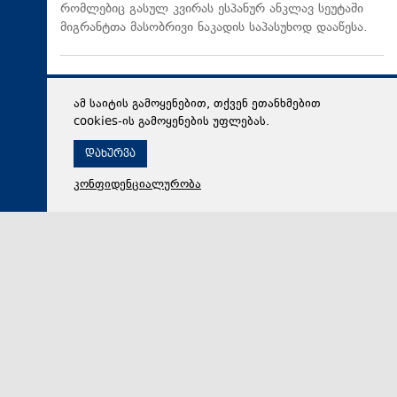
რომლებიც გასულ კვირას ესპანურ ანკლავ სეუტაში
მიგრანტთა მასობრივი ნაკადის საპასუხოდ დააწესა.
ამ საიტის გამოყენებით, თქვენ ეთანხმებით
cookies-ის გამოყენების უფლებას.
დახურვა
კონფიდენციალურობა
08 აგვისტო 2026,
00:17
საზოგადოება
2008 წლის რუსეთ-საქართველოს ომის მე-18
წლისთავთან დაკავშირებით, დაღუპულთა
ხსოვნისადმი პატივის მიგების ნიშნად, პარლამენტის
სასახლეზე საქართველოს სახელმწიფო დროშა
დაეშვა