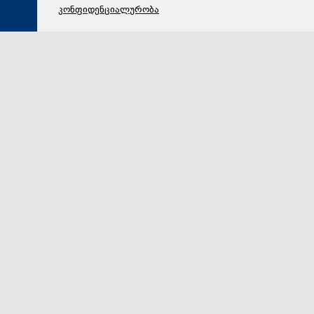
კონფიდენციალურობა
05 აგვისტო 2026,
20:46
სამართალი
ფიქტიური კონტრაქტი ბინადრობის მოწმობის
სანაცვლოდ - სუს-ის ანტიკორუფციულმა სააგენტომ
თაღლითობის საქმე გახსნა. „ქრონიკის“ სიუჟეტი
სახელმწიფო უსაფრთხოების სამსახურის
ანტიკორუფციულმა სააგენტომ ორი ადამიანი
დააკავა, მათ შორის საფეხბურთო კლუბ „გარდაბნი…