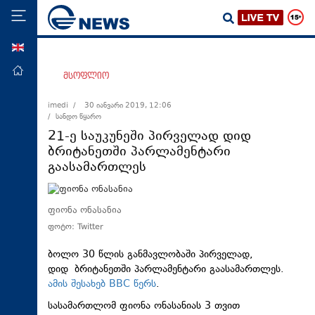
ENG
მთავარი
მსოფლიო
პოლიტიკა
imedi /
30 იანვარი 2019, 12:06
/ სანდო წყარო
ეკონომიკა
21-ე საუკუნეში პირველად დიდ
მსოფლიო
ბრიტანეთში პარლამენტარი
გაასამართლეს
ჯანდაცვა
საზოგადოება
ფიონა ონასანია
სამართალი
ფოტო: Twitter
თავდაცვა
ბოლო 30 წლის განმავლობაში პირველად,
რეგიონი
დიდ ბრიტანეთში პარლამენტარი გაასამართლეს.
კულტურა
ამის შესახებ BBC წერს
.
სასამართლომ ფიონა ონასანიას 3 თვით
სპორტი