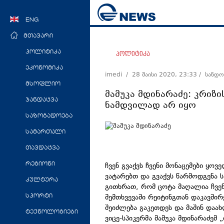
ENG
მთავარი
პოლიტიკა
პოლიტიკა
ეკონომიკა
imedi /
28 მაისი 2020, 23:33
/ სანდო
მსოფლიო
მამუკა მდინარაძე: კრიზი
ჯანდაცვა
ნამდვილად არ იყო
საზოგადოება
სამართალი
თავდაცვა
ჩვენ გვაქვს ჩვენი მონაცემები ყ
რეგიონი
ვატარებთ და გვაქვს წარმოდგენა ს
კულტურა
გითხრათ, რომ ცოტა მაღალია ჩვენ
შემთხვევაში რეიტინგთან დაკავშირ
სპორტი
შეიძლება გაკეთდეს და მაშინ დაახ
ტექნოლოგიები
ვიცე-სპიკერმა მამუკა მდინარაძემ