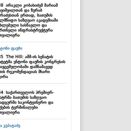
38
ირაკლი კობახიძემ მარიამ
ივიშვილთან და ზურაბ
არაძესთან ერთად, ბათუმის
ელმწიფო საზღვაო აკადემიაში
ახლებული სასწავლო და
ვრთნელი ინფრასტრუქტურა
თვალიერა
35
The Hill: აშშ-ის სენატის
იტეტმა ენტონი ფაუჩის კონგრესის
ტივცემულობაში დამნაშავედ
ბის რეკომენდაციას მხარი
ჭირა
34
საქართველოს პრემიერ-
ისტრმა ბათუმის საზღვაო
სადგურში საკონტეინერო და
უქების ტერმინალები
თვალიერა