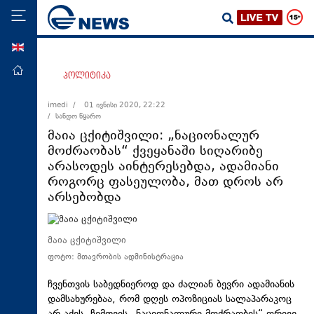
ENG
მთავარი
პოლიტიკა
პოლიტიკა
imedi /
01 ივნისი 2020, 22:22
/ სანდო წყარო
ეკონომიკა
მაია ცქიტიშვილი: „ნაციონალურ
მსოფლიო
მოძრაობას“ ქვეყანაში სიღარიბე
არასოდეს აინტერესებდა, ადამიანი
ჯანდაცვა
როგორც ფასეულობა, მათ დროს არ
საზოგადოება
არსებობდა
სამართალი
თავდაცვა
მაია ცქიტიშვილი
ფოტო: მთავრობის ადმინისტრაცია
რეგიონი
კულტურა
ჩვენთვის საბედნიეროდ და ძალიან ბევრი ადამიანის
დამსახურებაა, რომ დღეს ოპოზიციას სალაპარაკოც
სპორტი