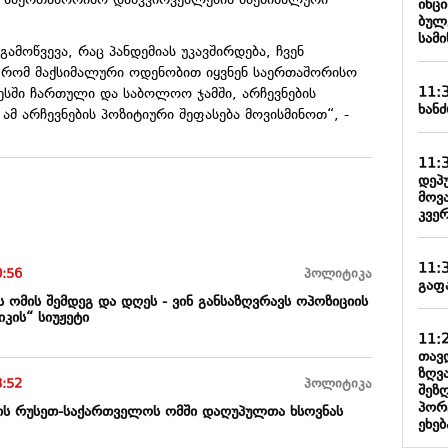
ი საერთაშორისო დამკვირვებლების მაქსიმალური
ინც
ბულ
სამ
გამოწვევა, რაც პანდემიას უკავშირდება, ჩვენ
 რომ მაქსიმალური ოდენობით იყვნენ საერთაშორისო
11:
ესში ჩართული და საბოლოო ჯამში, არჩევნების
ხანძ
ამ არჩევნების პოზიტიური შეფასება მოვისმინოთ“, -
11:
დეპ
მოვ
კვე
11:
0:56
პოლიტიკა
გაფ
ს ომის შემდეგ და დღეს - ვინ განსაზღვრავს ოპოზიციის
კის“ სიუჟეტი
11:
თავდ
ზღვ
3:52
პოლიტიკა
შეზ
პორ
ის რუსეთ-საქართველოს ომში დაღუპულთა ხსოვნას
ეხებ