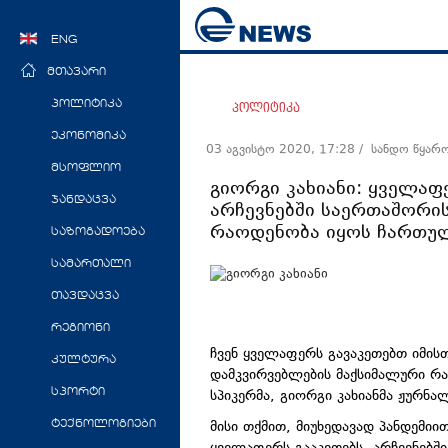
ENG
მთავარი
პოლიტიკა
პოლიტიკა
ეკონომიკა
03 აგვისტო 2020, 17:28
/ სანდო წყარ
მსოფლიო
გიორგი კახიანი: ყველაფ
ჯანდაცვა
არჩევნებში საერთაშორი
რაოდენობა იყოს ჩართუ
საზოგადოება
სამართალი
თავდაცვა
რეგიონი
ჩვენ ყველაფერს გავაკეთებთ იმის
კულტურა
დამკვირვებლების მაქსიმალური რაო
სპიკერმა, გიორგი კახიანმა ჟურნა
სპორტი
მისი თქმით, მიუხედავად პანდემი
ტექნოლოგიები