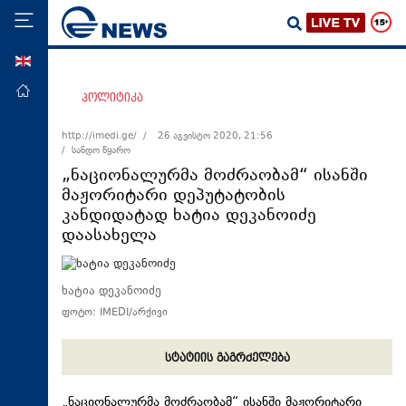
ENG
მთავარი
პოლიტიკა
პოლიტიკა
http://imedi.ge/ /
26 აგვისტო 2020, 21:56
/ სანდო წყარო
ეკონომიკა
„ნაციონალურმა მოძრაობამ“ ისანში
მსოფლიო
მაჟორიტარი დეპუტატობის
კანდიდატად ხატია დეკანოიძე
ჯანდაცვა
დაასახელა
საზოგადოება
სამართალი
ხატია დეკანოიძე
თავდაცვა
ფოტო: IMEDI/არქივი
რეგიონი
სტატიის გაგრძელება
კულტურა
სპორტი
„ნაციონალურმა მოძრაობამ“ ისანში მაჟორიტარი