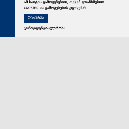
ამ საიტის გამოყენებით, თქვენ ეთანხმებით
cookies-ის გამოყენების უფლებას.
დახურვა
კონფიდენციალურობა
08 აგვისტო 2026,
12:01
პოლიტიკა
მიხეილ ყაველაშვილი სააკაშვილზე: ჩვენმა
საზოგადოებამ ყველაზე კარგად იცის, რომ ის არის
ერთი საცოდავი, მხდალი პიროვნება
საქართველოს პრეზიდენტმა მიხეილ ყაველაშვილი
ქვეყნის ყოფილი ლიდერი მიხეილ სააკაშვილი 2008
წლის ომის დროს გორში რუსული თვითმფრინავისგ…