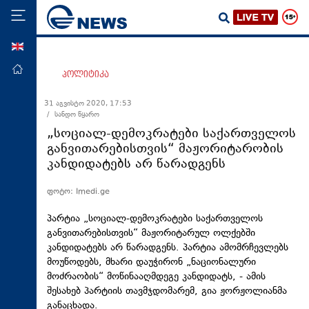
ENG
მთავარი
პოლიტიკა
პოლიტიკა
31 აგვისტო 2020, 17:53
/ სანდო წყარო
ეკონომიკა
„სოციალ-დემოკრატები საქართველოს
მსოფლიო
განვითარებისთვის“ მაჟორიტარობის
კანდიდატებს არ წარადგენს
ჯანდაცვა
საზოგადოება
ფოტო: Imedi.ge
სამართალი
პარტია „სოციალ-დემოკრატები საქართველოს
თავდაცვა
განვითარებისთვის“ მაჟორიტარულ ოლქებში
კანდიდატებს არ წარადგენს. პარტია ამომრჩევლებს
რეგიონი
მოუწოდებს, მხარი დაუჭირონ „ნაციონალური
მოძრაობის“ მოწინააღმდეგე კანდიდატს, - ამის
კულტურა
შესახებ პარტიის თავმჯდომარემ, გია ჟორჟოლიანმა
სპორტი
განაცხადა.