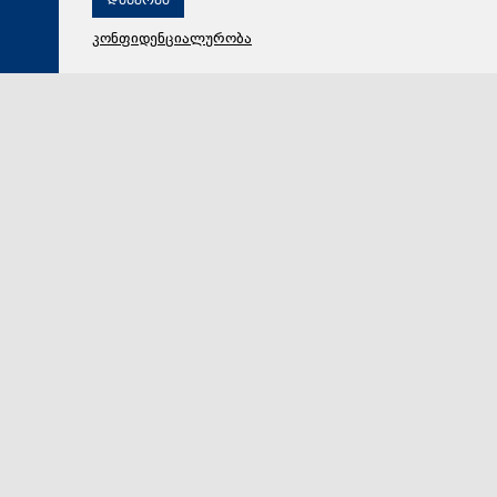
დახურვა
კონფიდენციალურობა
06 აგვისტო 2026,
19:08
მსოფლიო
The Washington Post: ტრამპმა ჰეგსეტისგან
განმარტებები მოითხოვა იმასთან დაკავშირებით, თუ
რატომ შეიყვანეს შეცდომაში საბრძოლო მარაგების
დეფიციტის საკითხზე, რაც ახლა ირანთან სამხედრო
ვარიანტების შეზღუდვის საფრთხეს ქმნის
აშშ-ის პრეზიდენტის, დონალდ ტრამპის
უკმაყოფილებამ ირანთან დაკავშირებული ომის გამო
გასულ კვირას კემპ-დევიდში კულმინაციას მიაღწია,…