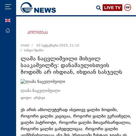
ENG
მთავარი
პოლიტიკა
პოლიტიკა
imedi /
02 სექტემბერი 2020, 21:15
/ სანდო წყარო
ეკონომიკა
ლაშა ნაცვლიშვილი მიხეილ
მსოფლიო
სააკაშვილზე: დანაშაულისთვის
ბოდიშს არ იხდიან, იხდიან სასჯელს
ჯანდაცვა
საზოგადოება
ლაშა ნაცვლიშვილი
სამართალი
ფოტო: არქივი
თავდაცვა
ეს არის აბსოლუტურად ისეთივე ყალბი ბოდიში,
რეგიონი
როგორი ყალბი კაციცაა, როგორი ყალბი უკრაინელი,
კულტურა
ყალბი პატრიოტი, როგორი ყალბი მთავარსარდალია,
როგორი ყალბი გაბედულიცაა. როგორი ყალბი
სპორტი
აღმშენებელიცაა ანუ მის პრფილში ზუსტად ჯდება ეს