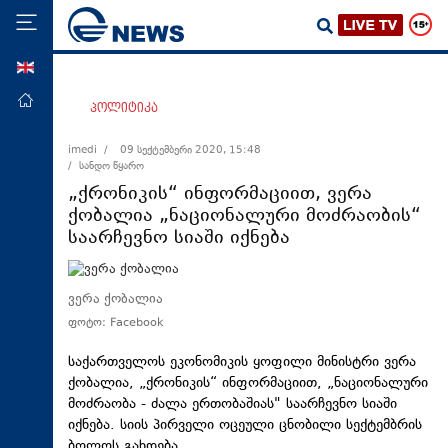
ENG
მთავარი
პოლიტიკა
პოლიტიკა
imedi /
09 სექტემბერი 2020, 15:48
/ სანდო წყარო
ეკონომიკა
„ქრონიკის“ ინფორმაციით, ვერა
მსოფლიო
ქობალია „ნაციონალური მოძრაობის“
საარჩევნო სიაში იქნება
ჯანდაცვა
საზოგადოება
ვერა ქობალია
სამართალი
ფოტო: Facebook
თავდაცვა
საქართველოს ეკონომიკის ყოფილი მინისტრი ვერა
რეგიონი
ქობალია, „ქრონიკის“ ინფორმაციით, „ნაციონალური
კულტურა
მოძრაობა - ძალა
ერთობაშიას
" საარჩევნო სიაში
იქნება. სიის პირველი ოცეული ცნობილი სექტემბრის
სპორტი
ბოლოს გახდება.