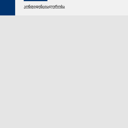
კონფიდენციალურობა
07 აგვისტო 2026,
20:47
სამართალი
გიგა ავალიანის საქმეზე ბრალდებულები პატიმრობაში
რჩებიან - პროცესის პოლიტიზების მცდელობა. რას
ამბობს გარდაცვლილი მასწავლებლის დედა.
„ქრონიკის“ სიუჟეტი
საქმეს თან სდევს სოციალურ ქსელში კონკრეტული
ჯგუფების აქტივობა, მათ შორის არის ნანუკა
ჟორჟოლიანი. გარდაცვლილი მასწავლებლის დედა…