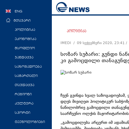
ENG
მთავარი
პოლიტიკა
პოლიტიკა
ეკონომიკა
IMEDI /
09 სექტემბერი 2020, 23:41
/
მსოფლიო
სოზარ სუბარი: გუნდი ნ
ჯანდაცვა
კი გამოცდილი თანაგუნდ
საზოგადოება
სამართალი
თავდაცვა
ჩვენ გვინდა ხვალ საზოგადოებამ,
რეგიონი
დღეს მივიღეთ პოლიტიკურ საბჭოზე
კულტურა
ნაწილობრივ გამოცდილი თანაგუნდე
საარჩევნო ოლქის მაჟორიტარობის 
სპორტი
„გამოცდილება არცერთ იმ ადამიან
ტექნოლოგიები
შემდგომში. შეიძლება ადმიანს ჰქ