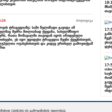
იურად ვმუშაობთ ანაკლიის პორტის ინფრასტრუქტურის
18:
წლისთვის
მნიშ
თავ
6:24
პოლიტიკა
ოვის ტრაგედიაზე: სამი წელიწადი გავიდა იმ
17:
ელმაც შეძრა მთლიანად ქვეყანა, სახელმწიფო
განს
ერს, რათა მომავალში თავიდან იყოს არიდებული
ჩვენ
რთხეები, ეს იყო უდიდესი ტრაგედია ჩვენი ქვეყნისთვის,
ვსა
ღუპულთა ოჯახებისთვის და კიდევ ერთხელ გამოვთქვამ
დეს
ართ
17:
ოპო
საუბ
რომ
გაუ
შეგ
ინფ
ხმებით cookies-ის გამოყენების უფლებას.