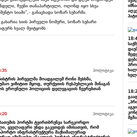
ავალ
იმნა
უნდელი, ჩვენი თანაპარტიელი, ოღონდ იყო სხვა
აღკ
ენტო სიაში“,- განაცხადა სოზარ სუბარმა.
პატ
ი გახარია სიის პირველი ნომერი, სოზარ სუბარი
აფერს ხვალ შეიტყობს
18:
საქ
დაუ
მცდ
დება
პრო
ხალ
4:35
პოლიტიკა
ხელ
ინისტრის პირველმა მოადგილემ რონი მესხმა,
უშაო ვიზიტით მყოფ, თურქეთის რესპუბლიკის შინაგან
როს ეროვნული პოლიციის დელეგაციის წევრებთან
18:
გაა
„პრ
აგვ
კონ
6:20
პოლიტიკა
მგზა
 ბათუმის პორტში ტვირთბრუნვა სარეკორდო
ლი, ყველაფერი უნდა გაკეთდეს იმისათვის, რომ
საპორტო ინფრასტრუქტურა მაქსიმალურად