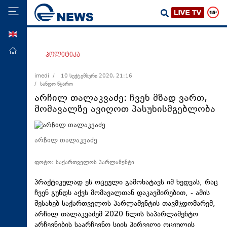
ENG
მთავარი
პოლიტიკა
პოლიტიკა
imedi /
10 სექტემბერი 2020, 21:16
/ სანდო წყარო
ეკონომიკა
არჩილ თალაკვაძე: ჩვენ მზად ვართ,
მსოფლიო
მომავალზე ავიღოთ პასუხისმგებლობა
ჯანდაცვა
საზოგადოება
არჩილ თალაკვაძე
სამართალი
ფოტო: საქართველოს პარლამენტი
თავდაცვა
პრაქტიკულად ეს ოცეული გამოხატავს იმ ხედვას, რაც
რეგიონი
ჩვენ გუნდს აქვს მომავალთან დაკავშირებით, - ამის
შესახებ საქართველოს პარლამენტის თავმჯდომარემ,
კულტურა
არჩილ თალაკვაძემ 2020 წლის საპარლამენტო
სპორტი
არჩევნების საარჩევნო სიის პირველი ოცეულის