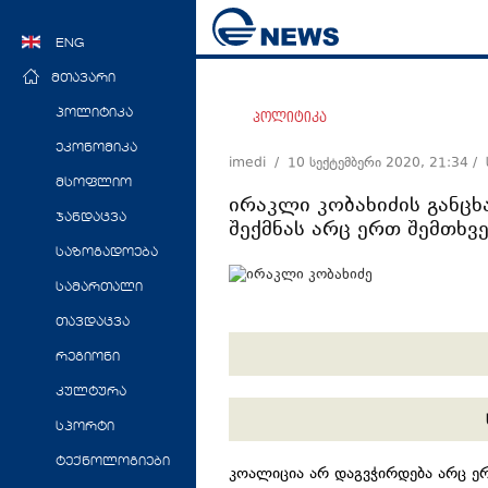
ENG
მთავარი
პოლიტიკა
პოლიტიკა
ეკონომიკა
imedi /
10 სექტემბერი 2020, 21:34
/
მსოფლიო
ირაკლი კობახიძის განც
ჯანდაცვა
შექმნას არც ერთ შემთხვ
საზოგადოება
სამართალი
თავდაცვა
რეგიონი
კულტურა
სპორტი
ტექნოლოგიები
კოალიცია არ დაგვჭირდება არც ერთ