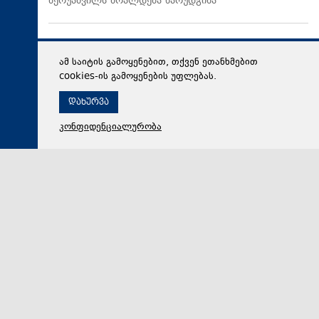
ბერუაშვილს ბრალდება წარუდგინა
ამ საიტის გამოყენებით, თქვენ ეთანხმებით
cookies-ის გამოყენების უფლებას.
დახურვა
კონფიდენციალურობა
06 აგვისტო 2026,
19:08
მსოფლიო
The Washington Post: ტრამპმა ჰეგსეტისგან
განმარტებები მოითხოვა იმასთან დაკავშირებით, თუ
რატომ შეიყვანეს შეცდომაში საბრძოლო მარაგების
დეფიციტის საკითხზე, რაც ახლა ირანთან სამხედრო
ვარიანტების შეზღუდვის საფრთხეს ქმნის
აშშ-ის პრეზიდენტის, დონალდ ტრამპის