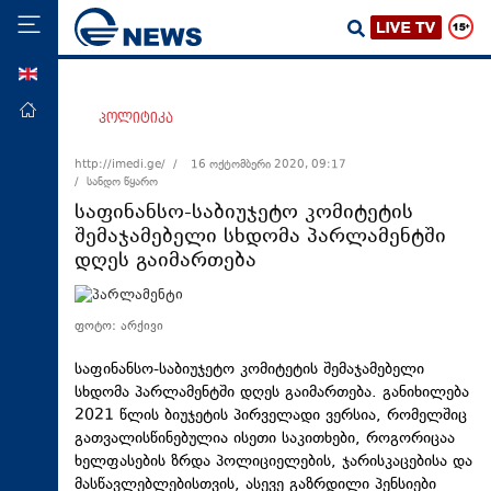
ENG
მთავარი
პოლიტიკა
პოლიტიკა
http://imedi.ge/ /
16 ოქტომბერი 2020, 09:17
/ სანდო წყარო
ეკონომიკა
საფინანსო-საბიუჯეტო კომიტეტის
მსოფლიო
შემაჯამებელი სხდომა პარლამენტში
დღეს გაიმართება
ჯანდაცვა
საზოგადოება
ფოტო: არქივი
სამართალი
საფინანსო-საბიუჯეტო კომიტეტის შემაჯამებელი
თავდაცვა
სხდომა პარლამენტში დღეს გაიმართება. განიხილება
რეგიონი
2021 წლის ბიუჯეტის პირველადი ვერსია, რომელშიც
გათვალისწინებულია ისეთი საკითხები, როგორიცაა
კულტურა
ხელფასების ზრდა პოლიციელების, ჯარისკაცებისა და
სპორტი
მასწავლებლებისთვის, ასევე გაზრდილი პენსიები