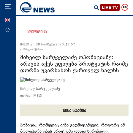
ENG
მთავარი
პოლიტიკა
პოლიტიკა
IMEDI /
28 ნოემბერი 2020, 17:57
/ სანდო წყარო
ეკონომიკა
მიხეილ სარჯველაძე ოპოზიციაზე:
მსოფლიო
არავის აქვს უფლება პროტესტის რაიმე
ფორმა უკარნახოს ქართველ ხალხს
ჯანდაცვა
საზოგადოება
მიხეილ სარჯველაძე
სამართალი
ფოტო: IMEDI
თავდაცვა
რეგიონი
წინა სტატია
კულტურა
პოზიცია, რომელიც იქნა გადმოცემული, როგორც ამ
სპორტი
მოლაპარაკების პროცესში დაფიქსირებული,