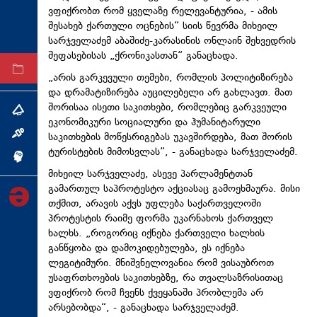
ვფიქრობთ რომ ყველაზე
რელევანტურია
, - ამის
ტექნოლოგიები
შესახებ ქართული ოცნების“ სიის წევრმა მიხეილ
ტაბლოიდი
სარჯველაძემ აბაშიძე-კარასინის ონლაინ შეხვედრის
შეფასებისას „ქრონიკასთან“ განაცხადა.
არქივი
„არის გარკევული თემები, რომლის პოლიტიზირება
და
დრამატიზირება
აუცილებელი არ გახლავთ. მათ
შორისაა ისეთი საკითხები, რომლებიც გარკვეული
თემა
ეკონომიკური სოციალური და ჰუმანიტარული
საკითხების მოწესრიგებას უკავშირდება, მათ შორის
ინტერვიუ
ტურისტების მიმოსვლას“, - განაცხადა სარჯველაძემ.
ინქვიზიცია
მიხეილ სარჯველაძე, ასევე პარლამენტთან
გამართულ საპროტესტო აქციასაც გამოეხმაურა. მისი
თქმით, არავის აქვს უფლება საქართველოში
პროტესტის რაიმე ფორმა უკარნახოს ქართველ
ხალხს. „როგორიც იქნება ქართველი ხალხის
განწყობა და დამოკიდებულება, ეს იქნება
ლეგიტიმური. მნიშვნელოვანია რომ ვისაუბროთ
უსაფრთხოების საკითხებზე, რა თვალსაზრისითაც
ვფიქრობ რომ ჩვენს ქვეყანაში პრობლემა არ
არსებობდა“, - განაცხადა სარჯველაძემ.