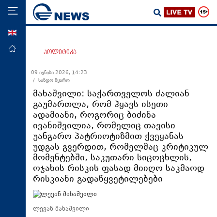
ENG
მთავარი
პოლიტიკა
პოლიტიკა
09 ივნისი 2026, 14:23
/ სანდო წყარო
ეკონომიკა
მახაშვილი: საქართველოს ძალიან
მსოფლიო
გაუმართლა, რომ ჰყავს ისეთი
ადამიანი, როგორიც ბიძინა
ჯანდაცვა
ივანიშვილია, რომელიც თავისი
საზოგადოება
უანგარო პატრიოტიზმით ქვეყანას
უდგას გვერდით, რომელმაც კრიტიკულ
სამართალი
მომენტებში, საკუთარი სიცოცხლის,
თავდაცვა
ოჯახის რისკის ფასად მიიღო საკმაოდ
რისკიანი გადაწყვეტილებები
რეგიონი
კულტურა
ლევან მახაშვილი
სპორტი