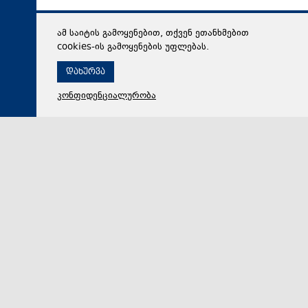
ამ საიტის გამოყენებით, თქვენ ეთანხმებით
cookies-ის გამოყენების უფლებას.
დახურვა
კონფიდენციალურობა
07 აგვისტო 2026,
20:47
სამართალი
გიგა ავალიანის საქმეზე ბრალდებულები პატიმრობაში
რჩებიან - პროცესის პოლიტიზების მცდელობა. რას
ამბობს გარდაცვლილი მასწავლებლის დედა.
„ქრონიკის“ სიუჟეტი
საქმეს თან სდევს სოციალურ ქსელში კონკრეტული
ჯგუფების აქტივობა, მათ შორის არის ნანუკა
ჟორჟოლიანი. გარდაცვლილი მასწავლებლის დედა…