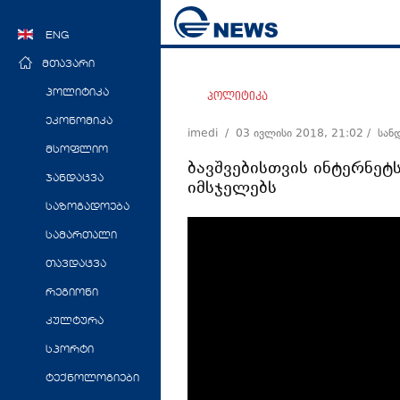
ENG
მთავარი
პოლიტიკა
პოლიტიკა
ეკონომიკა
imedi /
03 ივლისი 2018, 21:02
/ სან
მსოფლიო
ბავშვებისთვის ინტერნე
ჯანდაცვა
იმსჯელებს
საზოგადოება
სამართალი
თავდაცვა
რეგიონი
კულტურა
სპორტი
ტექნოლოგიები