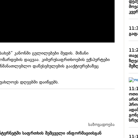
დეპ
მოვ
კვე
11:
გაფ
11:
ახებ“ კანონში ცვლილებები შედის. მიზანი
თავდ
მოზარდების დაცვაა. კიბერუსაფრთხოების ექსპერტები
ზღვ
შეზ
ანმანათლებლო დაწესებულების გააქტიურებაზეც
უახლოეს დღეებში დაიწყებს.
11:
ოთი
არი
პრო
ადა
გონ
სრუ
საზოგადოება
 ინტერნეტში საფრთხის შემცველი ინფორმაციისგან
11: