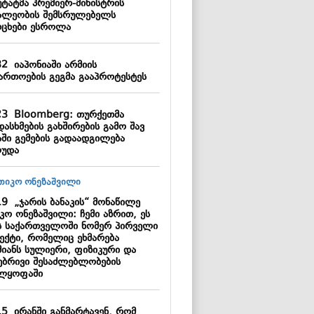
უტატმა პრემიერ-მინისტრის
ალეობის შემსრულებელს
რცხები ესროლა
32
იაპონიაში არმიის
ართოების გეგმა გააპროტესტეს
23
Bloomberg: თურქეთმა
ასხმების გახშირების გამო შავ
აში გემების გადაადგილება
ღუდა
19
„ჯარის ბანაკის“ მონაწილე
კო ონეზაშვილი: ჩემი აზრით, ეს
ს საქართველოში ნომერ პირველი
ექტი, რომელიც ეხმარება
მიანს სულიერი, ფიზიკური და
ებრივი შესაძლებლობების
ლყოფაში
15
ირანში განმარტავენ, რომ