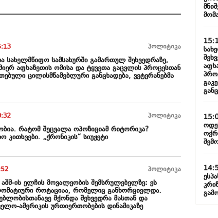
მნი
მომ
15:
5:13
პოლიტიკა
სახ
შეხ
თა სახელმწიფო სამსახურში გამართულ შეხვედრაზე,
აფხ
 მიერ აფხაზეთის ომისა და ტყვეთა გაცვლის პროცესთან
პრო
ეთებული ცილისმწამებლური განცხადება, ვეტერანებმა
გაკ
განც
0:32
პოლიტიკა
15:
ოდე
ბია. რატომ შეცვალა ოპოზიციამ რიტორიკა?
ოქრ
ხო კითხვები. „ქრონიკის“ სიუჟეტი
შემ
14:
:52
პოლიტიკა
ესპ
 აშშ-ის ელჩის მოვალეობის შემსრულებელზე: ეს
კრი
ლომატიური როტაციაა, რომელიც განხორციელდა.
გამ
ებლობისთანავე მქონდა შეხვედრა მასთან და
ველო-ამერიკის ურთიერთობების დინამიკაზე