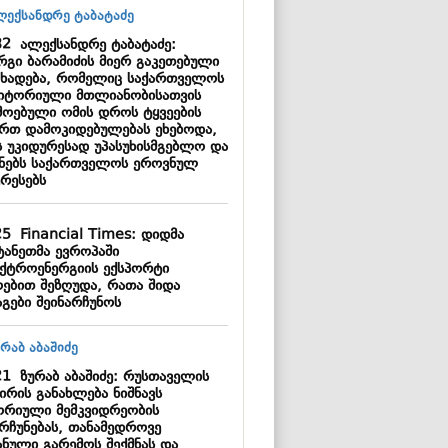
32
ალექსანდრე ტაბატაძე:
რგი ბარამიძის მიერ გაკეთებული
ცხადება, რომელიც საქართველოს
იტორიული მთლიანობისათვის
მოებული ომის დროს ტყვეების
ართ დამოკიდებულებას ეხებოდა,
ს უკიდურესად უპასუხისმგებლო და
ანებს საქართველოს ეროვნულ
ერესებს
25
Financial Times: დიდმა
ტანეთმა ევროპაში
ქტროენერგიის ექსპორტი
ებით შეზღუდა, რათა შიდა
აგები შეინარჩუნოს
21
ზურაბ აბაშიძე: რუსთაველის
ირის განახლება ნიშნავს
ორიული მემკვიდრეობის
არჩუნებას, თანამედროვე
ანული გარემოს შექმნას და