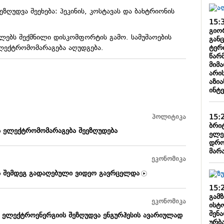
ზღუდვა შეეხება: პეკინის, კოსტავას და ბახტრიონის
15:
გიო
ბლებს შექმნილი დისკომფორტის გამო. სამუშაოების
გან
ტერ
ელექტრომომარაგება აღუდგება.
წარ
მიმ
არი
აზი
ინტ
15:
პოლიტიკა
ბრი
 ელექტრომომარაგება შეეზღუდება
ელე
დრო
მარ
ეკონომიკა
ის შემდეგ გადაღებული ვიდეო გავრცელდა
15:
გამზ
ეკონომიკა
ისტ
შენ
ი ელექტროენერგიის შეზღუდვა ენგურჰესის ავარიულად
ურბ