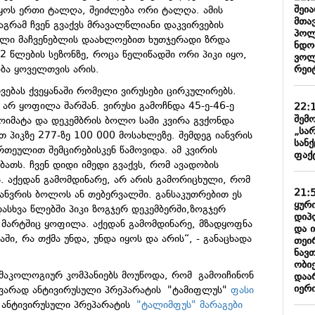
შეი
 იყოს ერთი ტალღა, შეიძლება ორი ტალღა. ამის
მთა
გრამ ჩვენ გვაქვს მრავალწლიანი დაკვირვების
პოლ
ელი მაჩვენებლის დაახლოებით ხუთჯერადი ზრდა
ნდობ
2 წლების სეზონზე, როცა წელიწადში ორი პიკი იყო,
ვოლ
რეიტ
ობა ყოველთვის არის.
ვებას ქვეყანაში რომელი ვირუსები ცირკულირებს.
 არ ყოფილა შარშან. ვირუსი გამოჩნდა 45-ე-46-ე
22:
შემო
მოიმატა და დეკემბრის ბოლო სამი კვირა გვქონდა
„სა
 პიკზე 277-ზე 100 000 მოსახლეზე. შემდეგ იანვრის
სან
რთეულით შემცირებისკენ წამოვიდა. ამ კვირის
ფაქ
ბათს. ჩვენ დიდი იმედი გვაქვს, რომ ავადობის
ს. აქედან გამომდინარე, არ არის გამორიცხული, რომ
21:
იანვრის ბოლოს ან თებერვალში. განსაკუთრებით ეს
ყური
ასხვა წლებში პიკი ზოგჯერ დეკემბერში,ზოგჯერ
დიპ
 მარტშიც ყოფილა. აქედან გამომდინარე, მზადყოფნა
და 
ში, რა თქმა უნდა, უნდა იყოს და არის“, - განაცხადა
თეი
ნავ
ობიე
რმაკოლოგიურ კომპანიებს მოუწოდა, რომ გამოიჩინონ
დაარ
იერი
გვარად ანტივირუსული პრეპარატის "ტამიფლუს"
ფასი
 ანტივირუსული პრეპარატის
"ტალიმფუს" მარაგები