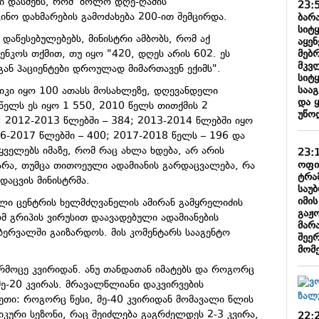
რი დასძენს, რომ ბოლო დღე-ღამის
23:
ინო დახმარების გამოძახება 200-ით შემცირდა.
ბარა
სიტ
 დაწესებულებებს, მინისტრი ამბობს, რომ აქ
აყე
მებ
ენკოს თქმით, თუ იყო "420, დღეს არის 602. ეს
მკვ
გან პაციენტები დროულად მიმართავენ ექიმს".
სიტ
საა
იკი იყო 100 ათასს მოსახლეზე, დღევანდელი
და 
წელს ეს იყო 1 550, 2010 წელს თითქმის 2
უწო
 2012-2013 წლებში – 384; 2013-2014 წლებში იყო
6-2017 წლებში – 400; 2017-2018 წელს – 196 და
ყველებს იმაზე, რომ რაც ახლა ხდება, არ არის
23:
ოფი
არა, თუმცა თითოეული ადამიანის გარდაცვალება, რა
ტრა
ნდაცვის მინისტრმა.
საუ
იმი
ი ცენტრის ხელმძღვანელის ამირან გამყრელიძის
გაჟ
მ გრიპის ვირუსით დაავადებული ადამიანების
მარა
ერვალში გაიზარდოს. მის კომენტარს სააგენტო
შეე
მომ
ორმოცე კვირიდან. ანუ თანდათან იმატებს და როგორც
მე-20 კვირას. მრავალწლიანი დაკვირვების
ეთი: როგორც წესი, მე-40 კვირიდან მომავალი წლის
იკური სეზონი, რაც შეიძლება გაგრძელდეს 2-3 კვირა,
22: