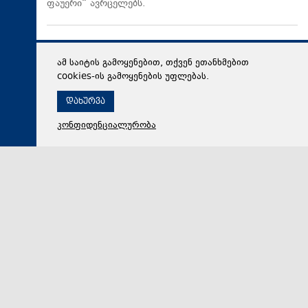
ფაუერი“ ავრცელებს.
ამ საიტის გამოყენებით, თქვენ ეთანხმებით
cookies-ის გამოყენების უფლებას.
დახურვა
კონფიდენციალურობა
06 აგვისტო 2026,
16:28
პოლიტიკა
პრემიერი: წლიდან წლამდე ვითარდება საგზაო
ინფრასტრუქტურა, საგზაო უსაფრთხოების ეროვნულ
სტრატეგია მოგვცემს საშუალებას, ბევრად უფრო
ავამაღლოთ უსაფრთხოების ხარისხი საქართველოს
გზებზე, ამას სჭირდება თანმიმდევრული მიდგომა
ვითარდება წლიდან წლამდე საგზაო