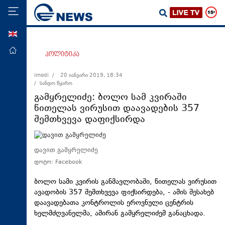
ENG
მთავარი
პოლიტიკა
პოლიტიკა
imedi /
20 იანვარი 2019, 18:34
/ სანდო წყარო
ეკონომიკა
გამყრელიძე: ბოლო სამ კვირაში
მსოფლიო
წითელას ვირუსით დაავადების 357
შემთხვევა დაფიქსირდა
ჯანდაცვა
საზოგადოება
დავით გამყრელიძე
სამართალი
ფოტო: Facebook
თავდაცვა
ბოლო სამი კვირის განმავლობაში, წითელას ვირუსით
რეგიონი
ავადობის 357 შემთხვევა ფიქსირდება, - ამის შესახებ
კულტურა
დაავადებათა კონტროლის ეროვნული ცენტრის
ხელმძღვანელმა, ამირან გამყრელიძემ განაცხადა.
სპორტი