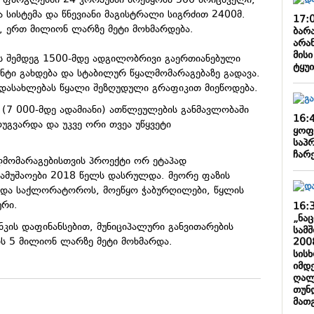
ს ფარგლებში 24 კორპუსში მოეწყობა 500 მრიცხველი,
 სისტემა და წნევიანი მაგისტრალი სიგრძით 2400მ.
17:
, ერთ მილიონ ლარზე მეტი მოხმარდება.
ბარა
არა
მის
ს შემდეგ 1500-მდე ადგილობრივი გაერთიანებული
ტყუ
ენტი გახდება და სტაბილურ წყალმომარაგებაზე გადავა.
დასახლებას წყალი შეზღუდული გრაფიკით მიეწოდება.
 (7 000-მდე ადამიანი) ათწლეულების განმავლობაში
16:
გვარდა და უკვე ორი თვეა უწყვეტი
ყოფ
საპ
ჩარ
მომარაგებისთვის პროექტი ორ ეტაპად
სამუშაოები 2018 წელს დასრულდა. მეორე ფაზის
რდა საქლორატოროს, მოეწყო ჭაბურღილები, წყლის
ური.
16:
„ნა
ნკის დაფინანსებით, მუნიციპალური განვითარების
სამ
ბს 5 მილიონ ლარზე მეტი მოხმარდა.
200
სის
იმდე
ღალ
თუნ
მათ