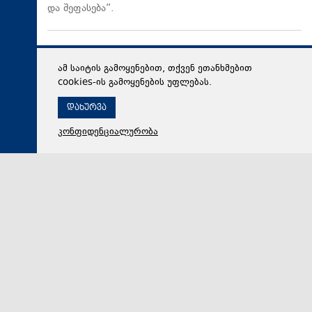
და შეფასება“.
ამ საიტის გამოყენებით, თქვენ ეთანხმებით
cookies-ის გამოყენების უფლებას.
დახურვა
კონფიდენციალურობა
05 აგვისტო 2026,
20:46
სამართალი
ფიქტიური კონტრაქტი ბინადრობის მოწმობის
სანაცვლოდ - სუს-ის ანტიკორუფციულმა სააგენტომ
თაღლითობის საქმე გახსნა. „ქრონიკის“ სიუჟეტი
სახელმწიფო უსაფრთხოების სამსახურის
ანტიკორუფციულმა სააგენტომ ორი ადამიანი