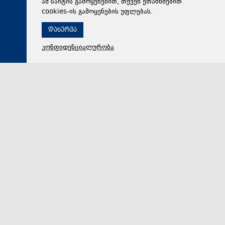
ამ საიტის გამოყენებით, თქვენ ეთანხმებით
cookies-ის გამოყენების უფლებას.
დახურვა
კონფიდენციალურობა
05 აგვისტო 2026,
20:46
სამართალი
ფიქტიური კონტრაქტი ბინადრობის მოწმობის
სანაცვლოდ - სუს-ის ანტიკორუფციულმა სააგენტომ
თაღლითობის საქმე გახსნა. „ქრონიკის“ სიუჟეტი
სახელმწიფო უსაფრთხოების სამსახურის
ანტიკორუფციულმა სააგენტომ ორი ადამიანი
დააკავა, მათ შორის საფეხბურთო კლუბ „გარდაბნი…