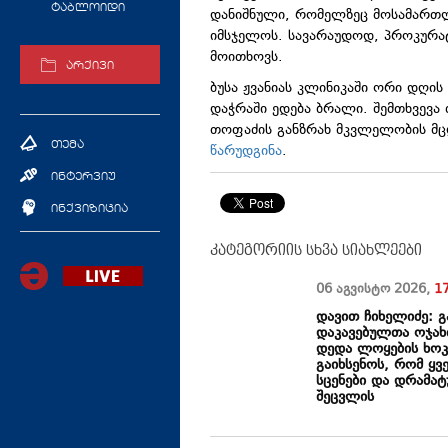
ტაბლოიდი
დანიშნული, რომელზეც მოსამართლე
იმსჯელოს. სავარაუდოდ, პროკურატ
მოითხოვს.
არქივი
ბუსა ჟვანიას კლინიკაში ორი დღი
დაჭრაში ედება ბრალი. შემთხვევა
თოფაძის განზრახ მკვლელობის მცდ
თემა
წარუდგინა
.
ინტერვიუ
ინქვიზიცია
კატეგორიის სხვა სიახლეები
06 აგვისტო
2026
,
1
დავით ჩიხელიძე: გ
დაკავებულთა ოჯახი
დედა ლოყების ხოკვ
გაიხსენოს, რომ ყვ
სცენები და დრამა
შეცვლის