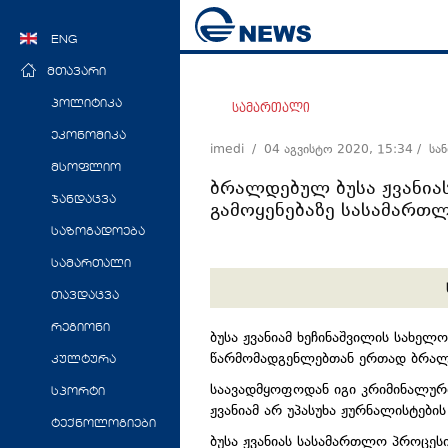
ENG
მთავარი
პოლიტიკა
სამართალი
ეკონომიკა
imedi /
04 აგვისტო 2020, 15:34
/ სა
მსოფლიო
ბრალდებულ ბუსა ჟვანიას
ჯანდაცვა
გამოყენებაზე სასამართ
საზოგადოება
სამართალი
თავდაცვა
რეგიონი
ბუსა ჟვანიამ ხეჩინაშვილის სახელ
წარმომადგენლებთან ერთად ბრალ
კულტურა
საავადმყოფოდან იგი კრიმინალურ
სპორტი
ჟვანიამ არ უპასუხა ჟურნალისტები
ტექნოლოგიები
ბუსა ჟვანიას სასამართლო პროცეს