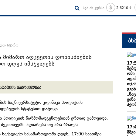
სებ-ის კურსი
2.6210
ახ
ნდო წყარო
 მიმართ აღკვეთის ღონისძიების
ლო დღეს იმსჯელებს
17:
შემ
ომი
ადა
ოჯახ
სტატიის გაგრძელება
გვახ
„ნა
ვინ
ობის საუნივერსიტეტო კლინიკა პოლიციის
ჰქო
დებულის სტატუსით დატოვა.
ი პოლიციის წარმომადგენლებთან ერთად გამოვიდა.
ს შეკითხვებს, აღიარებს თუ არა ბრალს.
17:
მშვ
ი საქალაქო სასამართლოში დღეს, 17:00 საათზეა