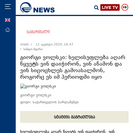
ENG
მთავარი
სამართალი
პოლიტიკა
imedi /
11 აგვისტო 2020, 16:47
/ სანდო წყარო
ეკონომიკა
გიორგი ვოლსკი: ხელისუფლება აღარ
მსოფლიო
წყვეტს ვინ დაიჭირონ, ვინ აწამონ და
ვინ სიცოცხლეს გამოასალმონ,
ჯანდაცვა
როგორც ეს იმ პერიოდში იყო
საზოგადოება
სამართალი
გიორგი ვოლსკი
თავდაცვა
ფოტო: საქართველოს პარლამენტი
რეგიონი
სტატიის გაგრძელება
კულტურა
სპორტი
ხელისუფლება აღარ წყვეტს ვინ დაიჭირონ, ვინ