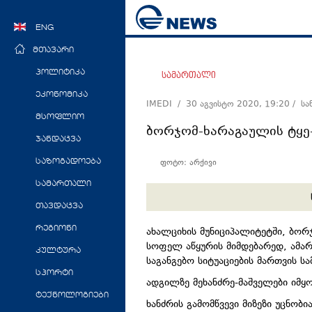
ENG
მთავარი
პოლიტიკა
სამართალი
ეკონომიკა
IMEDI /
30 აგვისტო 2020, 19:20
/ ს
მსოფლიო
ბორჯომ-ხარაგაულის ტყე
ჯანდაცვა
ფოტო: არქივი
საზოგადოება
სამართალი
თავდაცვა
რეგიონი
ახალციხის მუნიციპალიტეტში, ბორ
სოფელ აწყურის მიმდებარედ,
ამა
კულტურა
საგანგებო სიტუაციების მართვის ს
სპორტი
ადგილზე
მეხანძრე-მაშველები
იმყო
ტექნოლოგიები
ხანძრის გამომწვევი მიზეზი უცნობია