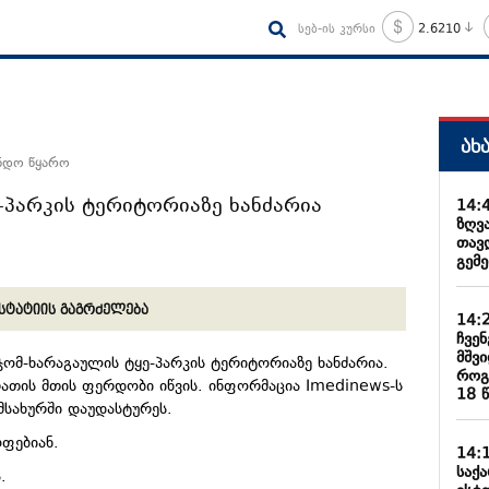
სებ-ის კურსი
2.6210
ახ
ანდო წყარო
-პარკის ტერიტორიაზე ხანძარია
14:
ზღვ
თავდ
გემ
სტატიის გაგრძელება
14:
ჩვე
მშვ
ჯომ-ხარაგაულის ტყე-პარკის ტერიტორიაზე ხანძარია.
როგ
რათის
მთის ფერდობი იწვის. ინფორმაცია
Imedinews-ს
18 
ამსახურში დაუდასტურეს.
ფებიან.
14:
საქ
.