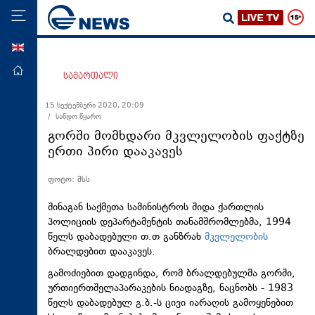
ENG
მთავარი
სამართალი
პოლიტიკა
15 სექტემბერი 2020, 20:09
/ სანდო წყარო
ეკონომიკა
გორში მომხდარი მკვლელობის ფაქტზე
მსოფლიო
ერთი პირი დააკავეს
ჯანდაცვა
ფოტო: შსს
საზოგადოება
შინაგან საქმეთა სამინისტროს შიდა ქართლის
სამართალი
პოლიციის დეპარტამენტის თანამშრომლებმა, 1994
წელს დაბადებული თ.თ განზრახ
მკვლელობის
თავდაცვა
ბრალდებით დააკავეს.
რეგიონი
გამოძიებით დადგინდა, რომ ბრალდებულმა გორში,
კულტურა
ურთიერთშელაპარაკების ნიადაგზე, ნაცნობს - 1983
წელს დაბადებულ გ.ბ.-ს ცივი იარაღის გამოყენებით
სპორტი