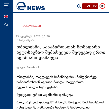
ENG
მთავარი
სამართალი
პოლიტიკა
25 სექტემბერი 2020, 16:20
/ სანდო წყარო
ეკონომიკა
თბილისში, სანაპიროსთან მომხდარი
მსოფლიო
ავტოსაგზაო შემთხვევის შედეგად ერთი
ადამიანი დაშავდა
ჯანდაცვა
საზოგადოება
ფოტო: Facebook
სამართალი
თბილისში, თავდაცვის სამინისტროს მიმდებარედ,
თავდაცვა
სანაპიროსთან ავარია მოხდა. სატვირთო
ავტომობილი ხეს შეეჯახა.
რეგიონი
შედეგად, ერთი ადამიანი დაშავდა.
კულტურა
როგორც „იმედინიუსს“ შინაგან საქმეთა სამინისტროში
სპორტი
განუცხადეს, გამოძიება სისხლის სამართლის