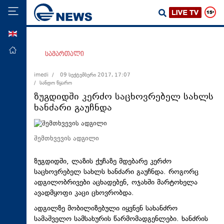
ENG
მთავარი
სამართალი
პოლიტიკა
imedi /
09 სექტემბერი 2017, 17:07
/ სანდო წყარო
ეკონომიკა
ზუგდიდში კერძო საცხოვრებელ სახლს
მსოფლიო
ხანძარი გაუჩნდა
ჯანდაცვა
საზოგადოება
შემთხვევის ადგილი
სამართალი
ზუგდიდში, ლაზის ქუჩაზე მდებარე კერძო
თავდაცვა
საცხოვრებელ სახლს ხანძარი გაუჩნდა. როგორც
ადგილობრივები აცხადებენ, ოჯახში მარტოხელა
რეგიონი
ავადმყოფი კაცი ცხოვრობდა.
კულტურა
ადგილზე მობილიზებული იყვნენ სახანძრო
სპორტი
სამაშველო სამსახურის წარმომადგენლები. ხანძრის